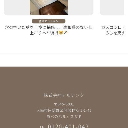
賃貸マンション
穴の空いた壁を丁寧に補修し、違和感のない仕
ガスコンロ・
上がりへと復旧
らしを支え
株式会社アルシンク
〒545-6031
大阪市阿倍野区阿倍野筋 1-1-43
あべのハルカス 31F
0120-401-042
TEL.