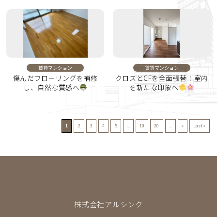
賃貸マンション
賃貸マンション
傷んだフローリングを補修
クロスとCFを全面張替！室内
し、自然な質感へ
を新たな印象へ
1
2
3
4
5
...
10
20
...
»
Last »
株式会社アルシンク