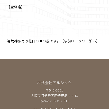
［宝塚店］
清荒神駅南改札口の目の前です。（駅前ロータリー沿い）
株式会社アルシンク
〒545-6031
大阪市阿倍野区阿倍野筋 1-1-43
あべのハルカス 31F