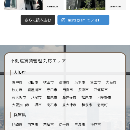
さらに読み込む
Instagram でフォロー
不動産賃貸管理 対応エリア
大阪府
豊中市
池田市
吹田市
高槻市
茨木市
箕面市
大阪市
枚方市
寝屋川市
守口市
門真市
摂津市
四條畷市
東大阪市
八尾市
柏原市
藤井寺市
松原市
羽曳野市
大阪狭山市
堺市
高石市
泉大津市
和泉市
忠岡町
兵庫県
尼崎市
西宮市
芦屋市
伊丹市
宝塚市
神戸市