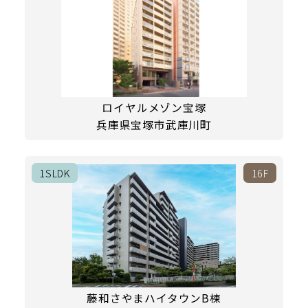
ロイヤルメゾン宝塚
兵庫県宝塚市武庫川町
1SLDK
16F
藤和さやまハイタウンB棟