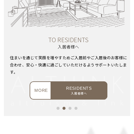
NTS
TO BROKER
仲介業者様へ
居前やご入居後のお客様に
弊社管理物件のご紹介をお願いいたしま
けるようサポートいたしま
クイックレスポンスでご対応いたします。
BROKE
MORE
仲介業者様
ENTS
様へ