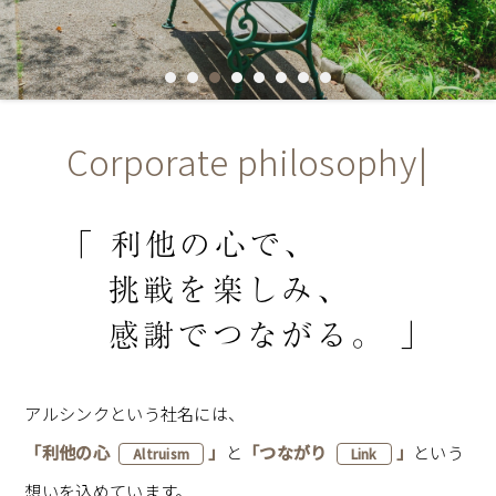
Corporate philosophy
|
「
利
他
の
心
で
、
挑
戦
を
楽
し
み
、
感
謝
で
つ
な
が
る
。
」
アルシンクという社名には、
「利他の心
」
と
「つながり
」
という
Altruism
Link
想いを込めています。