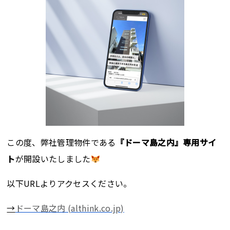
この度、弊社管理物件である
『ドーマ島之内』専用サイ
ト
が開設いたしました
以下URLよりアクセスください。
→
ドーマ島之内 (althink.co.jp)