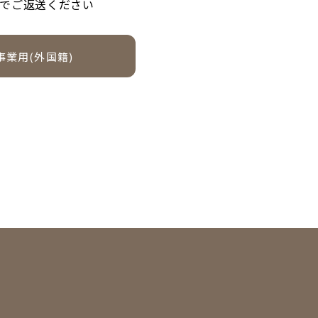
トでご返送ください
事業用(外国籍)