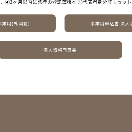
、④3ヶ月以内に発行の登記簿謄本 ⑤代表者身分証もセッ
事業用(外国籍)
事業用申込書 法人
ダウンロード
個人情報同意書
ダウンロード