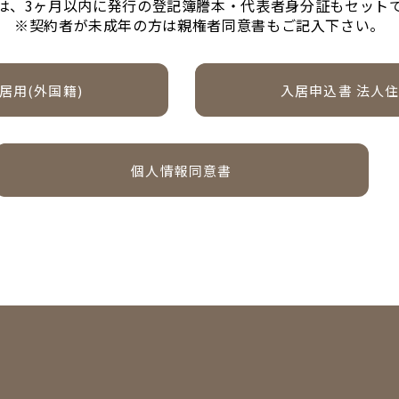
は、3ヶ月以内に発行の登記簿謄本・代表者身分証もセット
※契約者が未成年の方は親権者同意書もご記入下さい。
居用(外国籍)
入居申込書 法人住
ダウンロード
個人情報同意書
ダウンロード