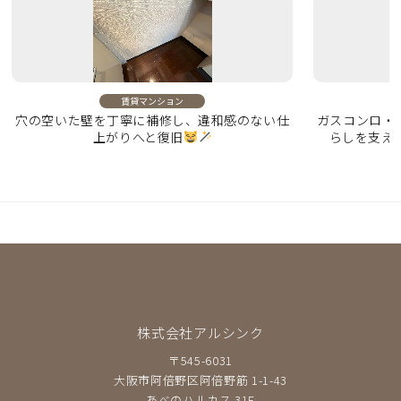
賃貸マンション
穴の空いた壁を丁寧に補修し、違和感のない仕
ガスコンロ・
上がりへと復旧
らしを支え
株式会社アルシンク
〒545-6031
大阪市阿倍野区阿倍野筋 1-1-43
あべのハルカス 31F