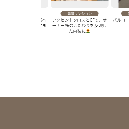
賃貸マンション
賃貸マンション
賃貸マ
トクロスとCFで、オ
バルコニーのクラック補修塗
傷んだフロ
のこだわりを反映し
装
し、自然
た内装に