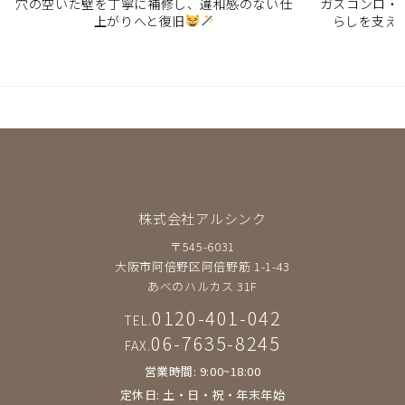
穴の空いた壁を丁寧に補修し、違和感のない仕
ガスコンロ・
上がりへと復旧
らしを支え
株式会社アルシンク
〒545-6031
大阪市阿倍野区阿倍野筋 1-1-43
あべのハルカス 31F
0120-401-042
TEL.
06-7635-8245
FAX.
営業時間: 9:00~18:00
定休日: 土・日・祝・年末年始