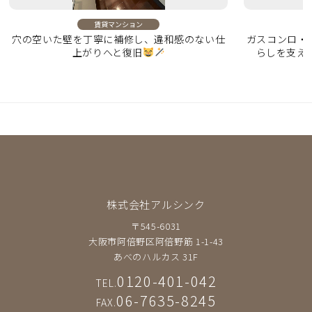
賃貸マンション
穴の空いた壁を丁寧に補修し、違和感のない仕
ガスコンロ・
上がりへと復旧
らしを支え
株式会社アルシンク
〒545-6031
大阪市阿倍野区阿倍野筋 1-1-43
あべのハルカス 31F
0120-401-042
TEL.
06-7635-8245
FAX.