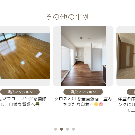
その他の事例
ンション
賃貸マンション
賃貸マンシ
ーリングを補修
クロスとCFを全面張替！室内
洋室の床を全面刷
な質感へ
を新たな印象へ
ングにはグレーの
で上質感をプ