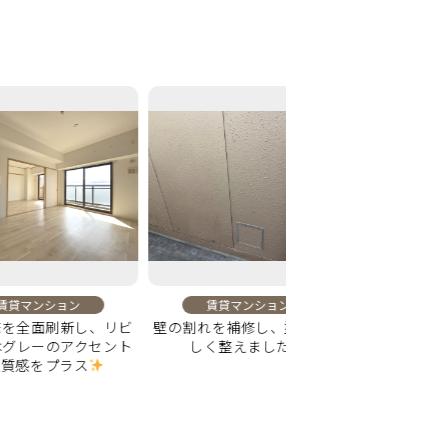
ョン
賃貸マンション
賃貸マンション
新し、リビ
壁の割れを補修し、塗装で美
洗面台交換で毎日の身
アクセント
しく整えました
心地よくなる空間
ラス