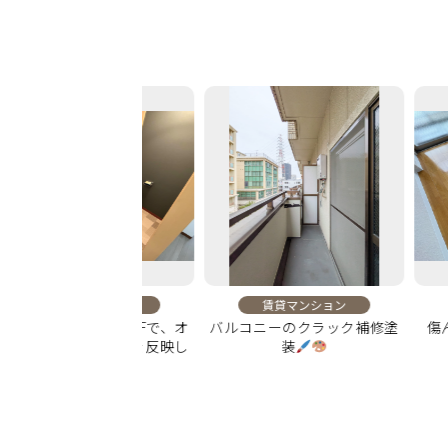
賃貸マンション
賃貸マンション
賃貸マ
トクロスとCFで、オ
バルコニーのクラック補修塗
傷んだフロ
のこだわりを反映し
装
し、自然
た内装に