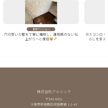
賃貸マンション
穴の空いた壁を丁寧に補修し、違和感のない仕
ガスコンロ・
上がりへと復旧
らしを支え
株式会社アルシンク
〒545-6031
大阪市阿倍野区阿倍野筋 1-1-43