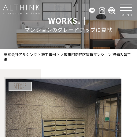
MENU
WORKS.｜
マンションのグレードアップに貢献
株式会社アルシンク
>
施工事例
>
大阪市阿倍野区賃貸マンション 設備入替工
事