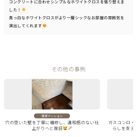
コンクリートに合わせシンプルなホワイトクロスを張り替えま
した！
真っ白なホワイトクロスがより一層シックなお部屋の雰囲気を
演出してくれます
その他の事例
賃貸マンション
穴の空いた壁を丁寧に補修し、違和感のない仕
ガスコンロ・
上がりへと復旧
らしを支え