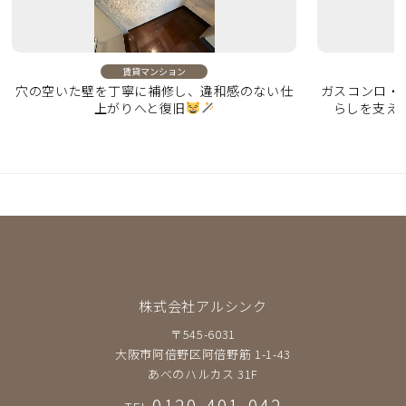
賃貸マンション
穴の空いた壁を丁寧に補修し、違和感のない仕
ガスコンロ・
上がりへと復旧
らしを支え
株式会社アルシンク
〒545-6031
大阪市阿倍野区阿倍野筋 1-1-43
あべのハルカス 31F
0120-401-042