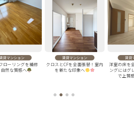
ンション
賃貸マンション
賃貸マンシ
ーリングを補修
クロスとCFを全面張替！室内
洋室の床を全面刷
な質感へ
を新たな印象へ
ングにはグレーの
で上質感をプ