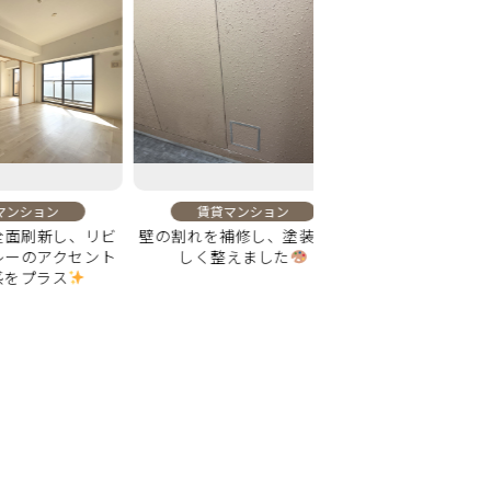
ョン
賃貸マンション
賃貸マンション
新し、リビ
壁の割れを補修し、塗装で美
洗面台交換で毎日の身
アクセント
しく整えました
心地よくなる空間
ラス