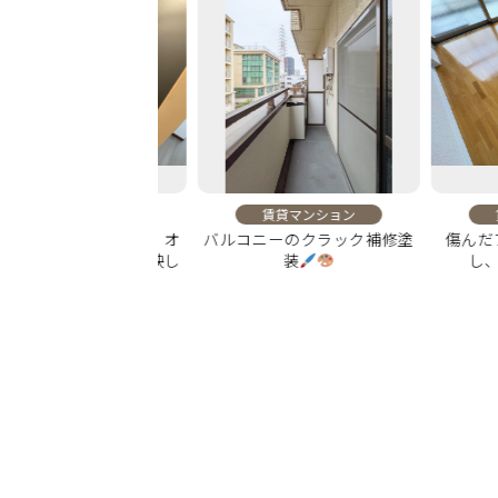
賃貸マンション
賃貸マンション
賃貸マ
トクロスとCFで、オ
バルコニーのクラック補修塗
傷んだフロ
のこだわりを反映し
装
し、自然
た内装に