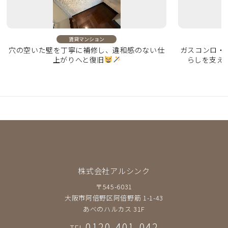
賃貸マンション
穴の空いた壁を丁寧に補修し、違和感のない仕
ガスコンロ・
上がりへと復旧
らしを支え
株式会社アルシンク
〒545-6031
大阪市阿倍野区阿倍野筋 1-1-43
あべのハルカス 31F
0120-401-042