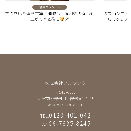
賃貸マンション
穴の空いた壁を丁寧に補修し、違和感のない仕
ガスコンロ・
上がりへと復旧
らしを支え
株式会社アルシンク
〒545-6031
大阪市阿倍野区阿倍野筋 1-1-43
あべのハルカス 31F
0120-401-042
TEL.
06-7635-8245
FAX.