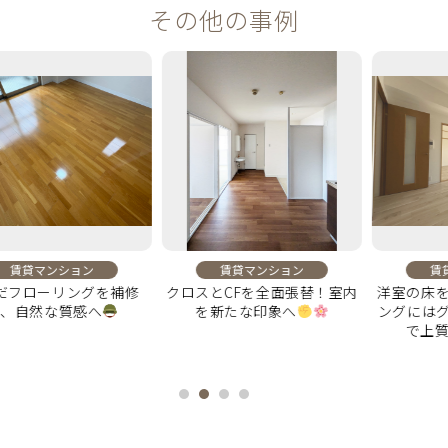
その他の事例
ンション
賃貸マンション
賃貸マンシ
ーリングを補修
クロスとCFを全面張替！室内
洋室の床を全面刷
な質感へ
を新たな印象へ
ングにはグレーの
で上質感をプ