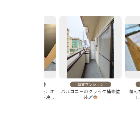
賃貸マンション
賃貸マンション
賃貸マ
トクロスとCFで、オ
バルコニーのクラック補修塗
傷んだフロ
のこだわりを反映し
装
し、自然
た内装に