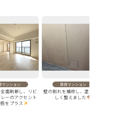
ョン
賃貸マンション
賃貸マンション
新し、リビ
壁の割れを補修し、塗装で美
洗面台交換で毎日の身
アクセント
しく整えました
心地よくなる空間
ラス