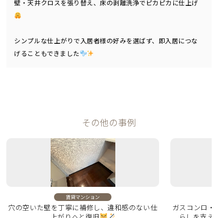
壁・天井クロスを張り替え、床の剥離洗浄でピカピカに仕上げ
シンプルな仕上がりで入居者様の好みを選ばず、即入居につな
げることもできました
その他の事例
賃貸マンション
穴の空いた壁を丁寧に補修し、違和感のない仕
ガスコンロ・
上がりへと復旧
らしを支え