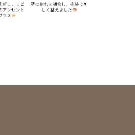
新し、リビ
壁の割れを補修し、塗装で美
洗面台交換で毎日の身
アクセント
しく整えました
心地よくなる空間
ラス