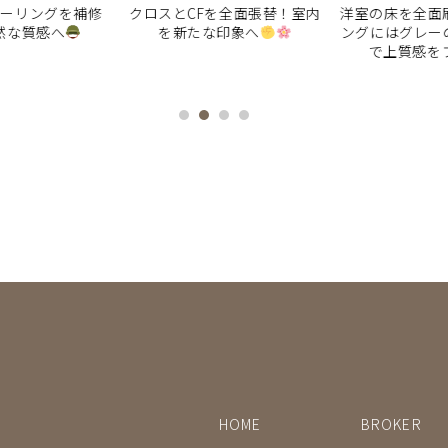
ーリングを補修
クロスとCFを全面張替！室内
洋室の床を全面刷
な質感へ
を新たな印象へ
ングにはグレーの
で上質感をプ
HOME
BROKER