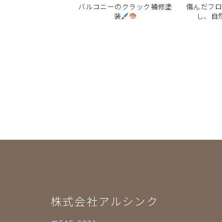
トクロスとCFで、オ
バルコニーのクラック補修塗
傷んだフロ
のこだわりを反映し
装
し、自然
た内装に
株式会社アルシンク