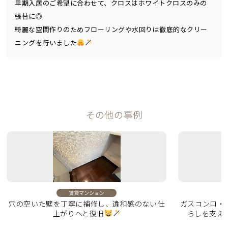
早期入居のご希望に合わせて、クロスはホワイトクロスのみの
張替に◎
綺麗な空間作りのためフローリングや水回りは徹底的なクリー
ニングを行いました
その他の事例
賃貸マンション
穴の空いた壁を丁寧に補修し、違和感のない仕
ガスコンロ・
上がりへと復旧
らしを支え