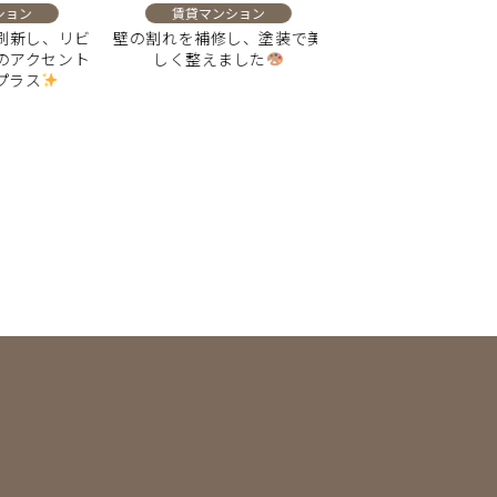
ョン
賃貸マンション
賃貸マンション
新し、リビ
壁の割れを補修し、塗装で美
洗面台交換で毎日の身
アクセント
しく整えました
心地よくなる空間
ラス