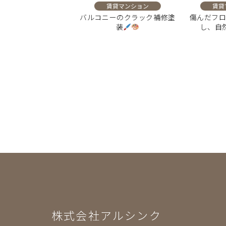
賃貸マンション
賃貸マンション
賃貸マ
トクロスとCFで、オ
バルコニーのクラック補修塗
傷んだフロ
のこだわりを反映し
装
し、自然
た内装に
株式会社アルシンク