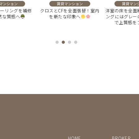
ンション
賃貸マンション
賃貸マンシ
ーリングを補修
クロスとCFを全面張替！室内
洋室の床を全面刷
な質感へ
を新たな印象へ
ングにはグレーの
で上質感をプ
HOME
BROKER